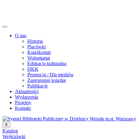
O nas
Historia
Placówki
Książkomat
Wolontariat
Edukacja kulturalna
DKK
Promocja / Dla mediów
Zaproponuj książkę
Publikacje
Aktualności
Wydarzenia
Projekty
Kontakt
X
Katalog
Wejściówki