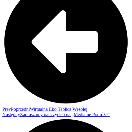
Prev
Poprzedni
Wirtualna Eko Tablica Wesołej
Następny
Zapraszamy nauczycieli na „Medialne Podróże”