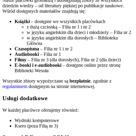
Nasze placówki gromadzą i udostępniają zbiory ze wszystkich
dziedzin wiedzy – od literatury pięknej po publikacje naukowe.
Wśród dostępnych materiałów znajdują się:
Książki
– dostępne we wszystkich placówkach
z dużą czcionką – Filia nr 1 i nr 2
w języku angielskim dla dzieci i młodzieży – Filia nr 2
w języku angielskim dla dorosłych – Biblioteka
Główna
Czasopisma
– Filia nr 1 i nr 2
Audiobooki
– Filia nr 1
Filmy
– Filia nr 3 (dla dorosłych), Filia nr 2 (dla dzieci)
E-booki i e-audiobooki
– dostępne online przez stronę
Biblioteki Wesoła
Wszystkie zbiory wypożyczane są
bezpłatnie
, zgodnie z
regulaminem
dostępnym na stronie internetowej.
Usługi dodatkowe
W każdej placówce oferujemy również:
Wydruki komputerowe
Ksero (poza Filią nr 3)