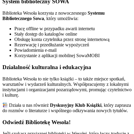
System biblioteczny SOWA
Biblioteka Wesoła korzysta z nowoczesnego
Systemu
Bibliotecznego Sowa
, który umożliwia:
Pracę offline w przypadku awarii internetu
Stały dostęp do katalogów online
Obsługę konta czytelnika przez stronę internetową
Rezerwację i przedłużanie wypożyczeń
Powiadomienia e-mail
Korzystanie z aplikacji mobilnej SowaMOBI
Działalność kulturalna i edukacyjna
Biblioteka Wesoła to nie tylko książki – to także miejsce spotkań,
warsztatów i wydarzeń kulturalnych. Współpracujemy z lokalnymi
instytucjami i organizacjami pozarządowymi, promując czytelnictwo
i kulturę.
Działa u nas również
Dyskusyjny Klub Książki
, który zaprasza
do rozmów o literaturze i wspólnego odkrywania nowych tytułów.
Odwiedź Bibliotekę Wesoła!
Jeśli szukasz przyjaznej biblioteki w Wesołej, która łączy tradycję z