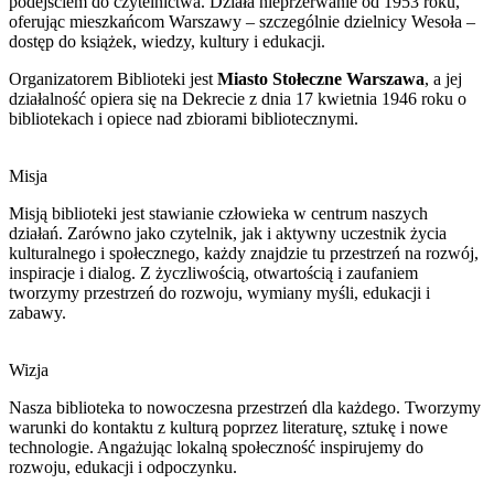
podejściem do czytelnictwa. Działa nieprzerwanie od 1953 roku,
oferując mieszkańcom Warszawy – szczególnie dzielnicy Wesoła –
dostęp do książek, wiedzy, kultury i edukacji.
Organizatorem Biblioteki jest
Miasto Stołeczne Warszawa
, a jej
działalność opiera się na Dekrecie z dnia 17 kwietnia 1946 roku o
bibliotekach i opiece nad zbiorami bibliotecznymi.
Misja
Misją biblioteki jest stawianie człowieka w centrum naszych
działań. Zarówno jako czytelnik, jak i aktywny uczestnik życia
kulturalnego i społecznego, każdy znajdzie tu przestrzeń na rozwój,
inspiracje i dialog. Z życzliwością, otwartością i zaufaniem
tworzymy przestrzeń do rozwoju, wymiany myśli, edukacji i
zabawy.
Wizja
Nasza biblioteka to nowoczesna przestrzeń dla każdego. Tworzymy
warunki do kontaktu z kulturą poprzez literaturę, sztukę i nowe
technologie. Angażując lokalną społeczność inspirujemy do
rozwoju, edukacji i odpoczynku.