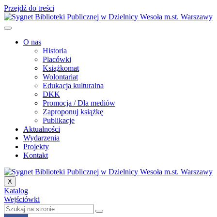
Przejdź do treści
O nas
Historia
Placówki
Książkomat
Wolontariat
Edukacja kulturalna
DKK
Promocja / Dla mediów
Zaproponuj książkę
Publikacje
Aktualności
Wydarzenia
Projekty
Kontakt
X
Katalog
Wejściówki