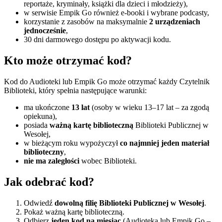
reportaże, kryminały, książki dla dzieci i młodzieży),
w serwisie Empik Go również e‑booki i wybrane podcasty,
korzystanie z zasobów na maksymalnie
2 urządzeniach
jednocześnie
,
30 dni darmowego dostępu po aktywacji kodu.
Kto może otrzymać kod?
Kod do Audioteki lub Empik Go może otrzymać każdy Czytelnik
Biblioteki, który spełnia następujące warunki:
ma ukończone
13 lat
(osoby w wieku 13–17 lat – za zgodą
opiekuna),
posiada
ważną kartę biblioteczną
Biblioteki Publicznej w
Wesołej,
w bieżącym roku wypożyczył
co najmniej jeden materiał
biblioteczny
,
nie ma zaległości
wobec Biblioteki.
Jak odebrać kod?
Odwiedź
dowolną filię Biblioteki Publicznej w Wesołej
.
Pokaż ważną kartę biblioteczną.
Odbierz
jeden kod na miesiąc
(Audioteka lub Empik Go –