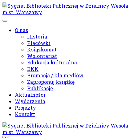
Przejdź
do
treści
O nas
Historia
Placówki
Książkomat
Wolontariat
Edukacja kulturalna
DKK
Promocja / Dla mediów
Zaproponuj książkę
Publikacje
Aktualności
Wydarzenia
Projekty
Kontakt