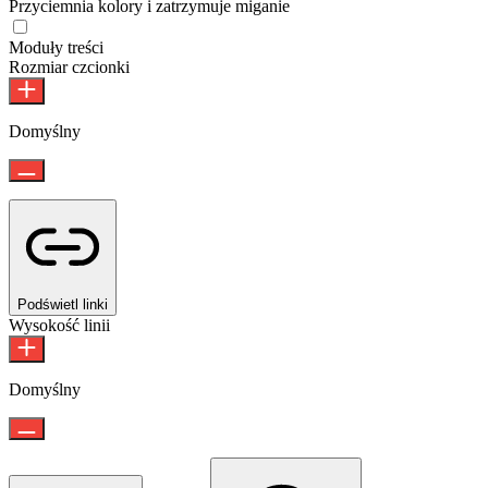
Przyciemnia kolory i zatrzymuje miganie
Tryb bezpieczny dla epilepsji
Moduły treści
Rozmiar czcionki
Domyślny
Podświetl linki
Wysokość linii
Domyślny