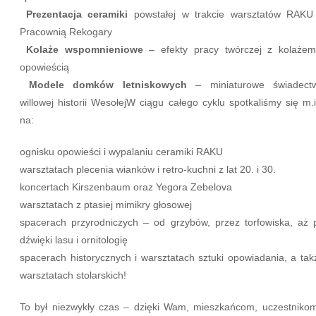
Prezentacja ceramiki
powstałej w trakcie warsztatów RAKU
Pracownią Rekogary
Kolaże wspomnieniowe
– efekty pracy twórczej z kolażem
opowieścią
Modele domków letniskowych
– miniaturowe świadect
willowej historii WesołejW ciągu całego cyklu spotkaliśmy się m.i
na:
ognisku opowieści i wypalaniu ceramiki RAKU
warsztatach plecenia wianków i retro-kuchni z lat 20. i 30.
koncertach Kirszenbaum oraz Yegora Zebelova
warsztatach z ptasiej mimikry głosowej
spacerach przyrodniczych – od grzybów, przez torfowiska, aż 
dźwięki lasu i ornitologię
spacerach historycznych i warsztatach sztuki opowiadania, a tak
warsztatach stolarskich!
To był niezwykły czas – dzięki Wam, mieszkańcom, uczestnikom