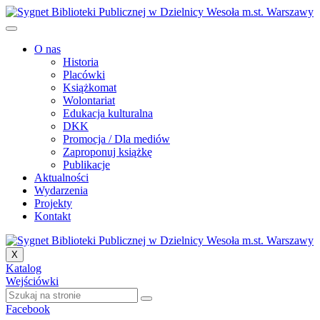
P
r
z
O nas
e
Historia
j
Placówki
d
Książkomat
ź
Wolontariat
d
Edukacja kulturalna
o
DKK
t
Promocja / Dla mediów
r
Zaproponuj książkę
e
Publikacje
ś
Aktualności
c
Wydarzenia
i
Projekty
Kontakt
X
Katalog
Wejściówki
Facebook